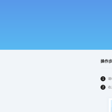
操作
1
请
2
在